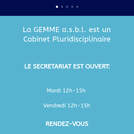
La GEMME a.s.b.l. est un
Cabinet Pluridisciplinaire
LE SECRETARIAT EST OUVERT:
Mardi 12h-15h
Vendredi 12h-15
h
RENDEZ-VOUS